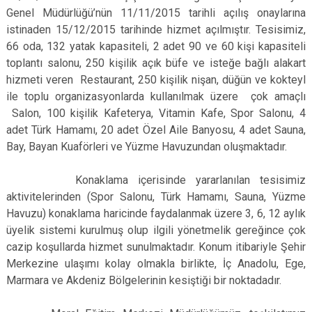
Genel Müdürlüğü’nün 11/11/2015 tarihli açılış onaylarına
istinaden 15/12/2015 tarihinde hizmet açılmıştır. Tesisimiz,
66 oda, 132 yatak kapasiteli, 2 adet 90 ve 60 kişi kapasiteli
toplantı salonu, 250 kişilik açık büfe ve isteğe bağlı alakart
hizmeti veren Restaurant, 250 kişilik nişan, düğün ve kokteyl
ile toplu organizasyonlarda kullanılmak üzere çok amaçlı
Salon, 100 kişilik Kafeterya, Vitamin Kafe, Spor Salonu, 4
adet Türk Hamamı, 20 adet Özel Aile Banyosu, 4 adet Sauna,
Bay, Bayan Kuaförleri ve Yüzme Havuzundan oluşmaktadır.
Konaklama içerisinde yararlanılan tesisimiz
aktivitelerinden (Spor Salonu, Türk Hamamı, Sauna, Yüzme
Havuzu) konaklama haricinde faydalanmak üzere 3, 6, 12 aylık
üyelik sistemi kurulmuş olup ilgili yönetmelik gereğince çok
cazip koşullarda hizmet sunulmaktadır. Konum itibariyle Şehir
Merkezine ulaşımı kolay olmakla birlikte, İç Anadolu, Ege,
Marmara ve Akdeniz Bölgelerinin kesiştiği bir noktadadır.