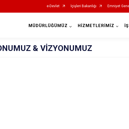
e-Devlet
İçişleri Bakanlığı
Emniyet Gene
MÜDÜRLÜĞÜMÜZ
HİZMETLERİMİZ
İ
ONUMUZ & VİZYONUMUZ