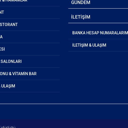
R & HAMAMLAR
GÜNDEM
NT
İLETİŞİM
ESTORANT
BANKA HESAP NUMARALARIM
YA
İLETİŞİM & ULAŞIM
ESİ
 SALONLARI
ONU & VİTAMİN BAR
& ULAŞIM
Müdürlüğü