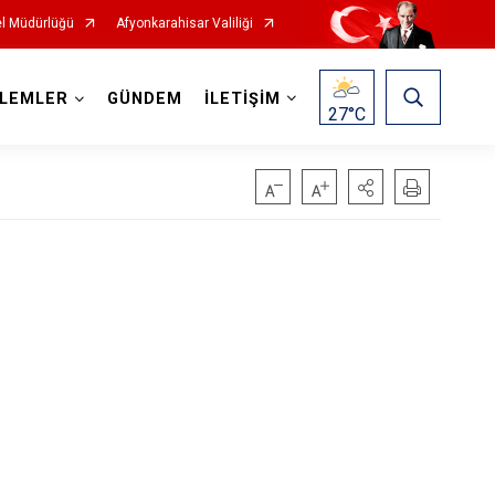
l Müdürlüğü
Afyonkarahisar Valiliği
ŞLEMLER
GÜNDEM
İLETİŞİM
27
°C