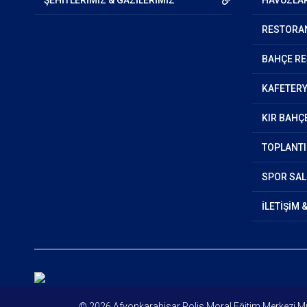
ŞEHİTLERİMİZ & GAZİLERİMİZ
HAVUZLA
RESTORA
BAHÇE R
KAFETER
KIR BAHÇ
TOPLANTI
SPOR SAL
İLETİŞİM 
© 2026 Afyonkarahisar Polis Moral Eğitim Merkezi 