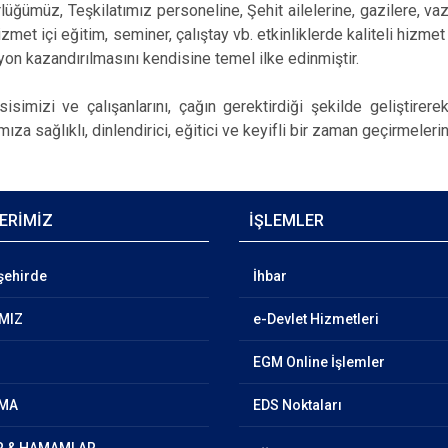
z, Teşkilatımız personeline, Şehit ailelerine, gazilere, vazif
zmet içi eğitim, seminer, çalıştay vb. etkinliklerde kaliteli hizmet
on kazandırılmasını kendisine temel ilke edinmiştir.
 ve çalışanlarını, çağın gerektirdiği şekilde geliştirerek d
ıza sağlıklı, dinlendirici, eğitici ve keyifli bir zaman geçirmeler
ERİMİZ
İŞLEMLER
şehirde
İhbar
IMIZ
e-Devlet Hizmetleri
Z
EGM Online İşlemler
MA
EDS Noktaları