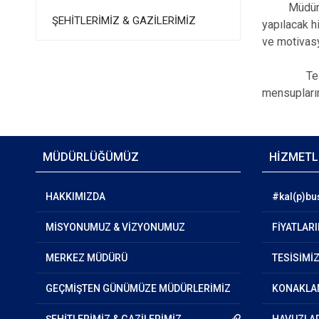
Müdürlüğümü
ŞEHİTLERİMİZ & GAZİLERİMİZ
yapılacak hi
ve motivasy
Tesisimizi
mensuplarım
MÜDÜRLÜĞÜMÜZ
HİZMETL
HAKKIMIZDA
#kal(p)bu
MİSYONUMUZ & VİZYONUMUZ
FİYATLAR
MERKEZ MÜDÜRÜ
TESİSİMİ
GEÇMİŞTEN GÜNÜMÜZE MÜDÜRLERİMİZ
KONAKLA